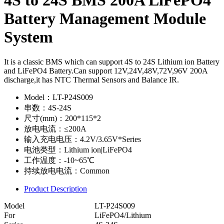
4S to 24S BMS 200A LiFePO4
Battery Management Module
System
It is a classic BMS which can support 4S to 24S Lithium ion Battery
and LiFePO4 Battery.Can support 12V,24V,48V,72V,96V 200A
discharge,it has NTC Thermal Sensors and Balance IR.
Model：
LT-P24S009
串数：
4S-24S
尺寸(mm)：
200*115*2
放电电流：
≤200A
输入充电电压：
4.2V/3.65V*Series
电池类型：
Lithium ion|LiFePO4
工作温度：
-10~65℃
持续放电电流：
Common
Product Description
Model
LT-P24S009
For
LiFePO4/Lithium