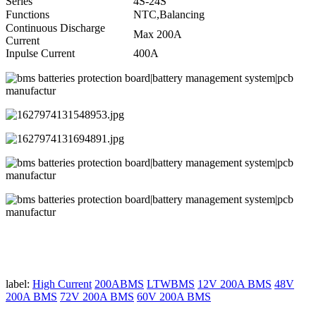
Series
4S-24S
Functions
NTC,Balancing
Continuous Discharge
Max 200A
Current
Inpulse Current
400A
label:
High Current
200ABMS
LTWBMS
12V 200A BMS
48V
200A BMS
72V 200A BMS
60V 200A BMS